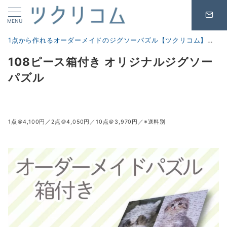
MENU
1点から作れるオーダーメイドのジグソーパズル【ツクリコム】
商
108ピース箱付き オリジナルジグソー
パズル
1点＠4,100円／2点＠4,050円／10点＠3,970円／
※送料別