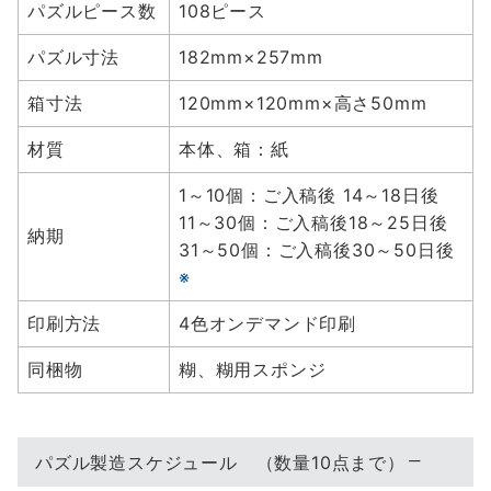
パズルピース数
108ピース
パズル寸法
182mm×257mm
箱寸法
120mm×120mm×高さ50mm
材質
本体、箱：紙
1～10個：ご入稿後 14～18日後
11～30個：ご入稿後18～25日後
納期
31～50個：ご入稿後30～50日後
※
印刷方法
4色オンデマンド印刷
同梱物
糊、糊用スポンジ
パズル製造スケジュール （数量10点まで）