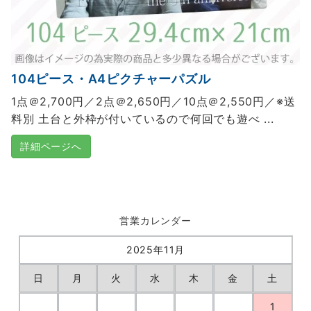
104ピース・A4ピクチャーパズル
1点＠2,700円／2点＠2,650円／10点＠2,550円／※送
料別 土台と外枠が付いているので何回でも遊べ ...
詳細ページへ
営業カレンダー
2025年11月
日
月
火
水
木
金
土
1